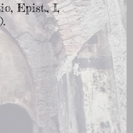
o, Epist., I,
).