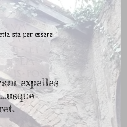
etta sta per essere
am expelles
...usque
ret.