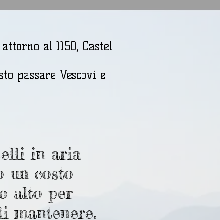
attorno al 1150, Castel
isto passare Vescovi e
elli in aria
 un costo
o alto per
li mantenere.