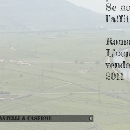
Se n
l’affi
Roman
L’uo
vende
2011
ASTELLI & CASERME