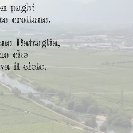
on paghi
tto crollano.
o Battaglia,
mo che
va il cielo,