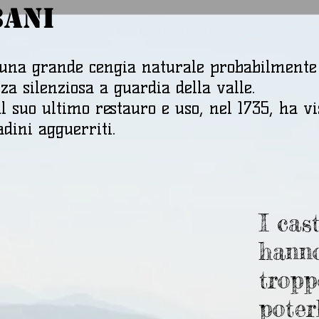
BANI
i una grande cengia naturale probabilmente 
za silenziosa a guardia della valle.
al suo ultimo restauro e uso, nel 1735, ha v
adini agguerriti.
I cast
hanno
tropp
poter